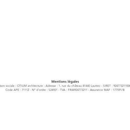
Mentions légales
ison sociale : OTIUM architecture - Adresse : 1, rue du château 81440 Lautrec - SIRET : 92477321100
Code APE : 7111Z - N° d’ordre : S24921 - TVA : FR44924773211 - Assurance MAF : 177591/B