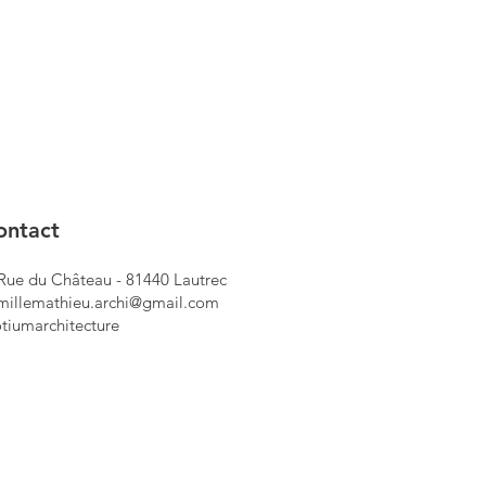
ontact
 Rue du Château - 81440 Lautrec
millemathieu.archi@gmail.com
tiumarchitecture